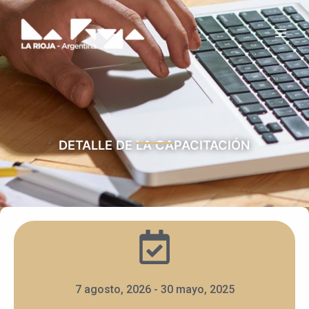
Ir
Main
al
Men
contenido
DETALLE DE LA CAPACITACIÓN
7 agosto, 2026 - 30 mayo, 2025