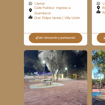
Llamar
L
Calle Publica- Ingreso a
R
A
Guandacol
Gral. Felipe Varela | Villa Unión
Ver Ubicación y puntuación