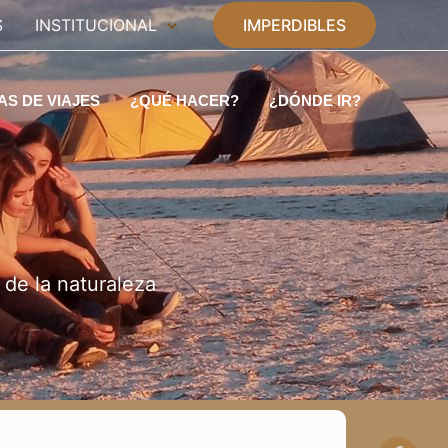
S
INSTITUCIONAL
IMPERDIBLES
AS DE VIAJES
¿QUÉ HACER?
¿DÓNDE IR?
 de la naturaleza