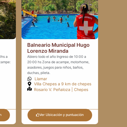
Balneario Municipal Hugo
Lorenzo Miranda
00hs a
Abiero todo el año Ingreso de 10:00 a
Acampe:
20:00 hs Zona de acampe, motorhome,
asadores, juegos para niños, baños,
duchas, pileta.
Llamar
Villa Chepes a 9 km de chepes
Rosario V. Peñaloza | Chepes
n
Ver Ubicación y puntuación