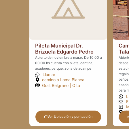
Pileta Municipal Dr.
Cam
Brizuela Edgardo Pedro
Tal
Abierto de noviembre a marzo De 10:00 a
Abiert
00:00 hs cuenta con pileta, cantina,
desde 
asadores, parque, zona de acampe
estaci
regalo
Llamar
camino a Loma Blanca
baños 
asador
Gral. Belgrano | Olta
para m
L
E
M
R
Ver Ubicación y puntuación
Gr