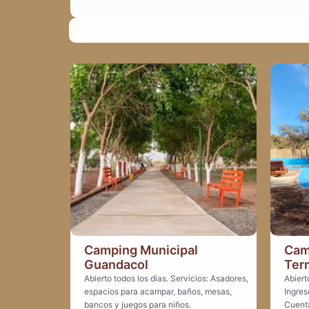
Camping Municipal
Cam
Guandacol
Ter
Abierto todos los dias. Servicios: Asadores,
Abiert
espacios para acampar, baños, mesas,
Ingres
bancos y juegos para niños.
Cuenta