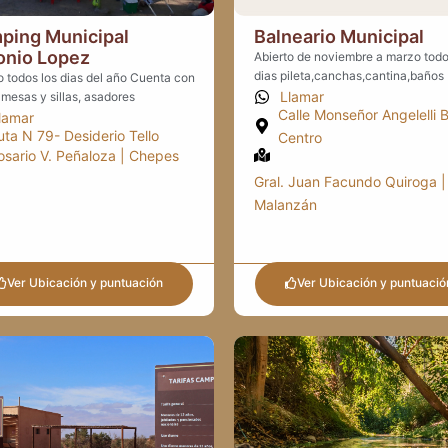
ping Municipal
Balneario Municipal
onio Lopez
Abierto de noviembre a marzo todo
dias pileta,canchas,cantina,baños
o todos los dias del año Cuenta con
Llamar
, mesas y sillas, asadores
Calle Monseñor Angelelli 
lamar
uta N 79- Desiderio Tello
Centro
osario V. Peñaloza | Chepes
Gral. Juan Facundo Quiroga |
Malanzán
Ver Ubicación y puntuación
Ver Ubicación y puntuació