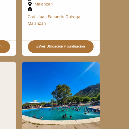
Malanzan
Gral. Juan Facundo Quiroga |
Malanzán
n
Ver Ubicación y puntuación