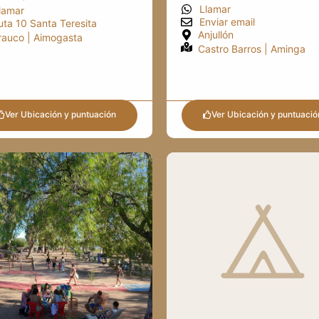
Llamar
lamar
Enviar email
uta 10 Santa Teresita
Anjullón
rauco | Aimogasta
Castro Barros | Aminga
Ver Ubicación y puntuación
Ver Ubicación y puntuació