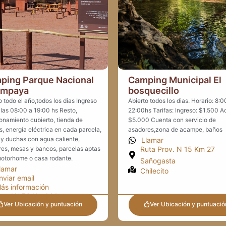
ping Parque Nacional
Camping Municipal El
ampaya
bosquecillo
o todo el año,todos los dias Ingreso
Abierto todos los dias. Horario: 8:
las 08:00 a 19:00 hs Resto,
22:00hs Tarifas: Ingreso: $1.500 
onamiento cubierto, tienda de
$5.000 Cuenta con servicio de
s, energía eléctrica en cada parcela,
asadores,zona de acampe, baños
y duchas con agua caliente,
Llamar
es, mesas y bancos, parcelas aptas
Ruta Prov. N 15 Km 27
otorhome o casa rodante.
Sañogasta
lamar
Chilecito
nviar email
ás información
uta Nº 76 Km 144
Ver Ubicación y puntuación
Ver Ubicación y puntuació
al. Felipe Varela | Villa Unión