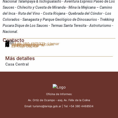
Nacional Talampaya & Ischigualasto - Aventura Express Paseo de Los
Sauces - Chilecito y Cuesta de Miranda - Mina la Mejicana – Camino
del Inca - Ruta del Vino - Costa Riojana - Quebrada del Cóndor - Los
Colorados - Sanagasta y Parque Geológico de Dinosaurios - Trekking
Pucara Dique de Los Sauces - Termas Santa Teresita - Astroturismo -
Nacional.
Contacto
+549 380 4171321
- Llamar
adobeviajes@gmail.com
Villa Castelli 315 "A"
La Rioja Capital
Más detalles
Casa Central
Oficina de Informes:
Av. Ortíz de Ocampo - esq. Av. Félix de la Colina
Email: turismo@larioja.gob.ar | Tel: +54 380 4468504