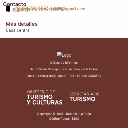
Contacto
+5493825666837
- Llamar
refugioscordilleranosviajes@gmail.com
El Veladero s/n barrio La Plaza
Vinchina
Más detalles
Casa central
Oficina de Informes:
Av. Ortíz de Ocampo - esq. Av. Félix de la Colina
Email: turismo@larioja.gob.ar | Tel: +54 380 4468504
Copyright © 2026, Turismo | La Rioja
Código Postal: 5300