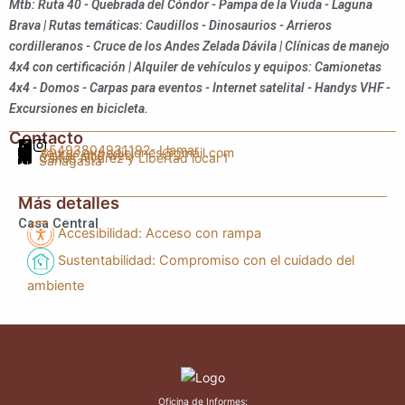
Mtb: Ruta 40 - Quebrada del Cóndor - Pampa de la Viuda - Laguna
Brava | Rutas temáticas: Caudillos - Dinosaurios - Arrieros
cordilleranos - Cruce de los Andes Zelada Dávila | Clínicas de manejo
4x4 con certificación | Alquiler de vehículos y equipos: Camionetas
4x4 - Domos - Carpas para eventos - Internet satelital - Handys VHF -
Excursiones en bicicleta.
Contacto
+5493804931192
- Llamar
saurus.expediciones@gmail.com
Visitar sitio web
Carlos Alvarez y Libertad local 1
Sanagasta
Más detalles
Casa Central
Accesibilidad: Acceso con rampa
Sustentabilidad: Compromiso con el cuidado del
ambiente
Oficina de Informes: