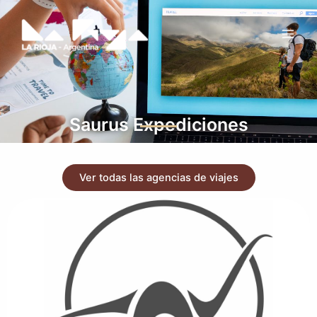
Ir
Main
al
Men
contenido
Saurus Expediciones
Ver todas las agencias de viajes