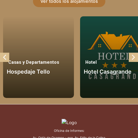
Ver todos los alojamientos
Casas y Departamentos
Hotel
Hospedaje Tello
Hotel Casagrande
Oficina de Informes:
Av. Ortíz de Ocampo - esq. Av. Félix de la Colina