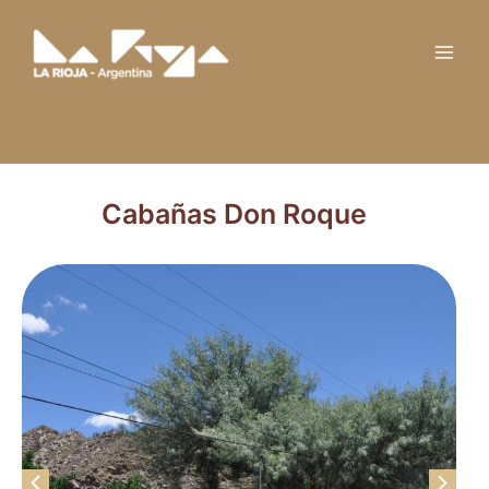
Ir
Main
al
Men
contenido
Cabañas Don Roque