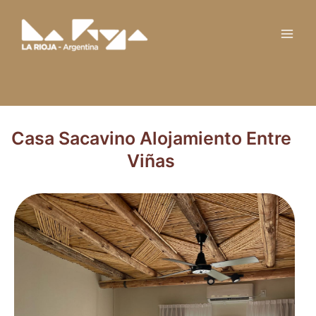
Ir
Main
al
Men
contenido
Casa Sacavino Alojamiento Entre
Viñas