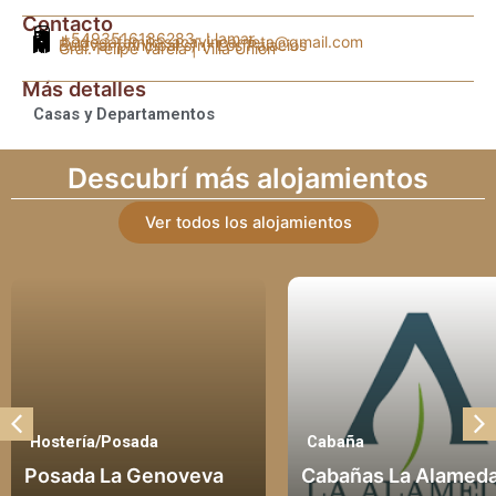
Contacto
+5493516186283
- Llamar
bodegafamiliasacavinoarrieta@gmail.com
Bulevar principal s/n- Los Palacios
Gral. Felipe Varela | Villa Unión
Más detalles
Casas y Departamentos
Descubrí más alojamientos
Ver todos los alojamientos
Cabaña
Casas y 
noveva
Cabañas La Alameda
Balcón 