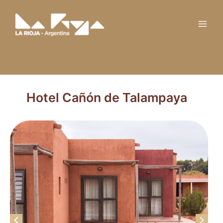
Ir
Main
al
Men
contenido
Hotel Cañón de Talampaya