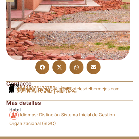
Contacto
+5493825470753
- Llamar
centraldereservascanon@hotelesdelbermejos.com
Visitar sitio web
Ruta Nac. Nº 76 - Acceso Sur
Gral. Felipe Varela | Villa Unión
Más detalles
Hotel
Idiomas: Distinción Sistema Inicial de Gestión
Organizacional (SIGO)