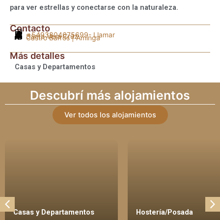
para ver estrellas y conectarse con la naturaleza.
Contacto
+5493804675699
- Llamar
Santa Vera Cruz
Castro Barros | Aminga
Más detalles
Casas y Departamentos
Descubrí más alojamientos
Ver todos los alojamientos
Casas y Departamentos
Hostería/Posada