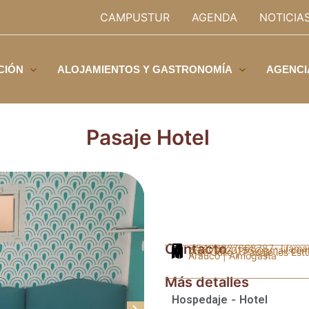
CAMPUSTUR
AGENDA
NOTICIA
CIÓN
ALOJAMIENTOS Y GASTRONOMÍA
AGENCI
Pasaje Hotel
Contacto
+5493827668787
- Llama
ivanvilla20155@gmail.co
9 de Julio y Pasaje los Est
Arauco | Aimogasta
Más detalles
-
Hospedaje
Hotel