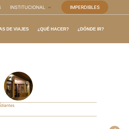
S
INSTITUCIONAL
IMPERDIBLES
AS DE VIAJES
¿QUÉ HACER?
¿DÓNDE IR?
r
m
udiantes