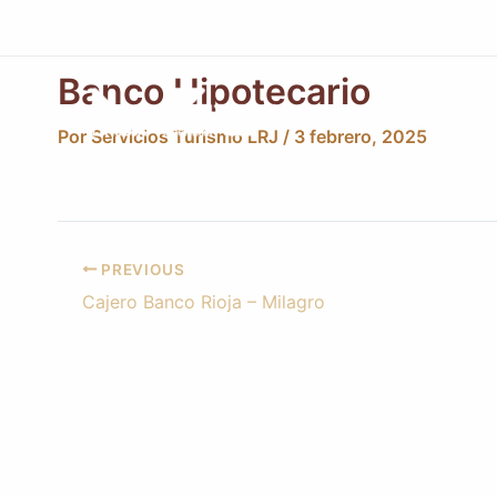
Ir
Post
al
navigation
contenido
Banco Hipotecario
INFORMA
Por
Servicios Turismo LRJ
/
3 febrero, 2025
PREVIOUS
Cajero Banco Rioja – Milagro