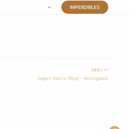
S
INSTITUCIONAL
IMPERDIBLES
AS DE VIAJES
¿QUÉ HACER?
¿DÓNDE IR?
NEXT
Cajero Banco Rioja – Nonogasta