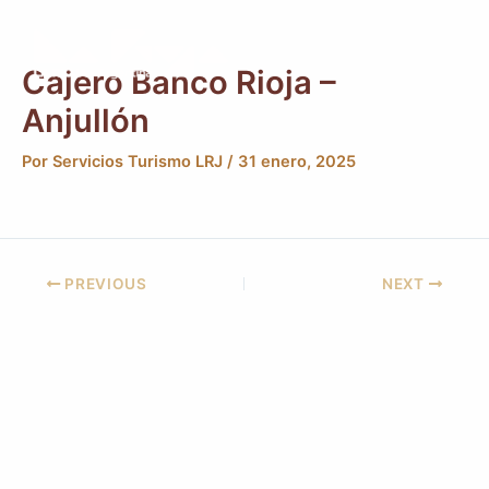
Ir
Post
Main
al
navigation
Men
contenido
Cajero Banco Rioja –
Anjullón
Por
Servicios Turismo LRJ
/
31 enero, 2025
PREVIOUS
NEXT