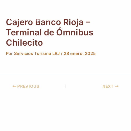
Ir
Post
Main
al
navigation
Men
contenido
Cajero Banco Rioja –
Terminal de Ómnibus
Chilecito
Por
Servicios Turismo LRJ
/
28 enero, 2025
PREVIOUS
NEXT