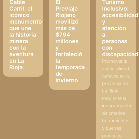
Cable
El
Turismo
Carril: el
Previaje
Inclusivo:
icónico
Riojano
accesibilidad
monumento
movilizó
y
que une
más de
atención
la historia
$794
a
minera
millones
personas
con la
y
con
aventura
fortaleció
discapacidad
en La
la
Promover la
Rioja
temporada
accesibilidad
de
turística en la
invierno
provincia de
La Rioja
mediante la
incorporación
de criterios,
herramientas
y buenas
practicas