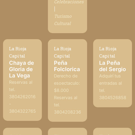
Celebraciones
|
Turismo
Cultural
La Rioja
La Rioja
La Rioja
Capital
Capital
Capital
Chaya de
Peña
La Peña
Gloria de
Folclorica
del Sergio
La Vega
Derecho de
Adquirí tus
Reservas al
esoectaculo:
entradas al
tel.
$8.000
tel.
3804262016
Reservas al
3804526858
-
tel.
3804322765
3804208236