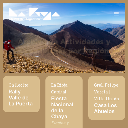
Ir
Main
al
Men
contenido
Archivo de Actividades y
Experiencias por Región
Chilecito
La Rioja
Gral. Felipe
Rally
Capital
Varela |
Valle de
Fiesta
Villa Unión
La Puerta
Nacional
Casa Los
de la
Abuelos
Chaya
Fiestas y