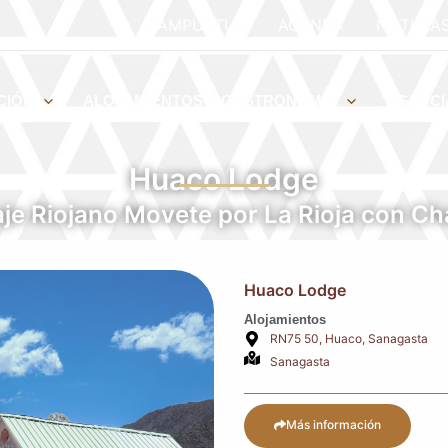
CAMPUSTUR
AGENDA
NOTICIA
CIÓN
ALOJAMIENTOS Y GASTRONOMÍA
AGENCI
Huaco Lodge
aje Riojano Movete por La Rioja con C
Huaco Lodge
Alojamientos
RN75 50, Huaco, Sanagasta
Sanagasta
Más información