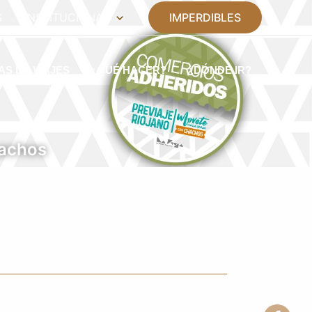
S
INSTITUCIONAL
IMPERDIBLES
AS DE VIAJES
¿QUÉ HACER?
¿DÓNDE IR?
hachos