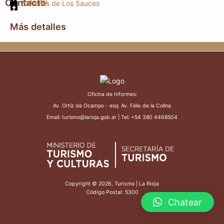
Contacto
Ruta 40
San Blas de Los Sauces
Más detalles
Oficina de Informes:
Av. Ortíz de Ocampo - esq. Av. Félix de la Colina
Email: turismo@larioja.gob.ar | Tel: +54 380 4468504
Copyright © 2026, Turismo | La Rioja
Código Postal: 5300
Chatear