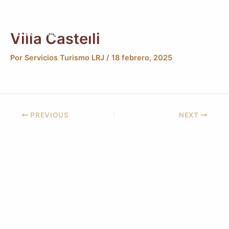
Ir
Post
Main
al
navigation
Men
contenido
Villa Castelli
Por
Servicios Turismo LRJ
/
18 febrero, 2025
PREVIOUS
NEXT