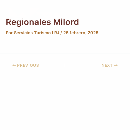
Ir
Post
Main
al
navigation
Men
contenido
Regionales Milord
Por
Servicios Turismo LRJ
/
25 febrero, 2025
PREVIOUS
NEXT