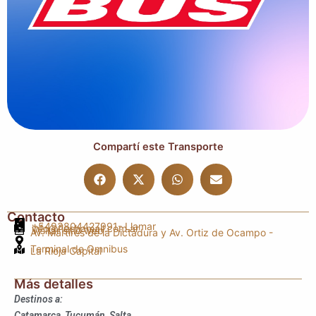
Compartí este Transporte
Contacto
+5493804427991
- Llamar
info@flechamail.com.ar
Visitar sitio web
Av. Martires de la Dictadura y Av. Ortiz de Ocampo -
Terminal de Omnibus
La Rioja Capital
Más detalles
Destinos a:
Catamarca, Tucumán, Salta