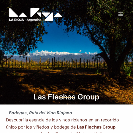
Ir
Main
al
Men
contenido
Las Flechas Group
Bodegas
,
Ruta del Vino Riojano
Descubrí la esencia de los vinos riojanos en un recorrido
único por los viñedos y bodega de
Las Flechas Group