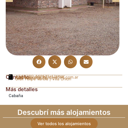
Contacto
+549380 448511
- Llamar
vallecolorado_info@yahoo.com.ar
Ruta Nacional 76
Gral. Felipe Varela | Villa Unión
Más detalles
Cabaña
Descubrí más alojamientos
Ver todos los alojamientos