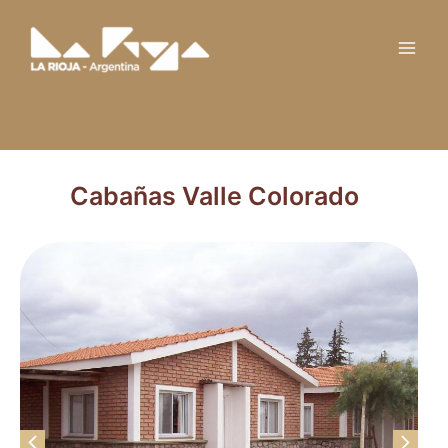
Ir
Main
al
Men
contenido
Cabañas Valle Colorado