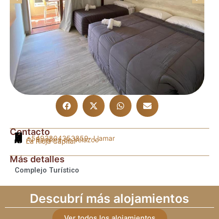
Contacto
+5493804353859
- Llamar
Av Ramírez de Velazco
La Rioja Capital
Más detalles
Complejo Turístico
Descubrí más alojamientos
Ver todos los alojamientos