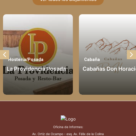
tería/Posada
Cabaña
Providencia Posada
Cabañas Don Horacio
Oficina de Informes:
Av. Ortíz de Ocampo - esq. Av. Félix de la Colina