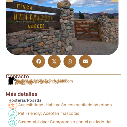
Contacto
+5493804446050
- Llamar
fincahuayrapuca@hotmail.com
Visitar sitio web
Camino Alto Carrizal s/n
Famatina
Más detalles
Hostería/Posada
Accesibilidad: Habitación con sanitario adaptado
Pet Friendly: Aceptan mascotas
Sustentabilidad: Compromiso con el cuidado del