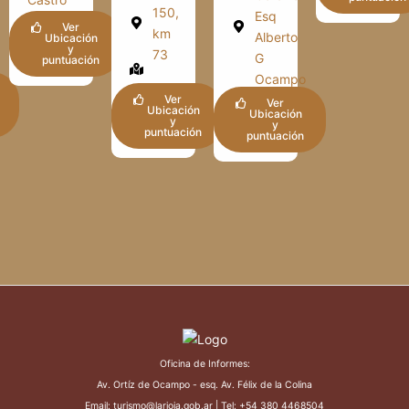
150,
Esq
Barros |
Ver
km
Alberto
Ubicación
Aminga
y
73
G
puntuación
Ocampo
Independencia
Ver
Ver
Ubicación
| Patquía
Ubicación
Chilecito
y
y
puntuación
puntuación
Oficina de Informes:
Av. Ortíz de Ocampo - esq. Av. Félix de la Colina
Email: turismo@larioja.gob.ar | Tel: +54 380 4468504