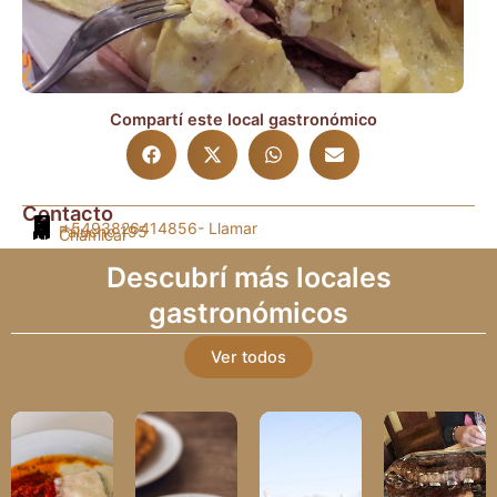
Compartí este local gastronómico
Contacto
+5493826414856
- Llamar
Falucho 195
Chamical
Descubrí más locales
gastronómicos
Ver todos