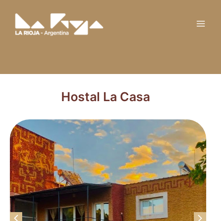
Ir
Main
al
Men
contenido
Hostal La Casa