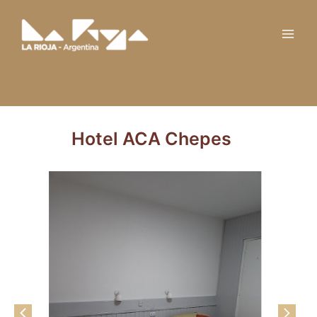
Ir
Main
al
Men
contenido
Hotel ACA Chepes