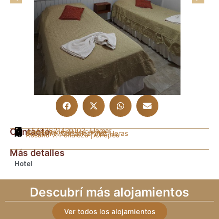
Contacto
+5493821420102
- Llamar
motelchepes@aca.org.ar
Joaquín V. González y las Heras
Rosario V. Peñaloza | Chepes
Más detalles
Hotel
Descubrí más alojamientos
Ver todos los alojamientos