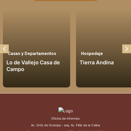
Departamentos
Hospedaje
H
llejo Casa de
Tierra Andina
El
Oficina de Informes:
Av. Ortíz de Ocampo - esq. Av. Félix de la Colina